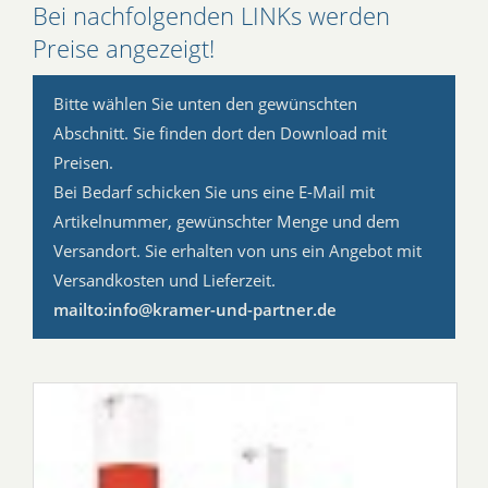
Bei nachfolgenden LINKs werden
Preise angezeigt!
Bitte wählen Sie unten den gewünschten
Abschnitt. Sie finden dort den Download mit
Preisen.
Bei Bedarf schicken Sie uns eine E-Mail mit
Artikelnummer, gewünschter Menge und dem
Versandort. Sie erhalten von uns ein Angebot mit
Versandkosten und Lieferzeit.
mailto:info@kramer-und-partner.de