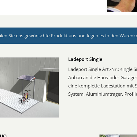
hlen Sie das gewünschte Produkt aus und legen es in den Warenk
Ladeport Single
Ladeport Single Art.-Nr.: single 
Anbau an die Haus-oder Garagen
eine komplette Ladestation mit 
System, Aluminiumträger, Profile
DUO