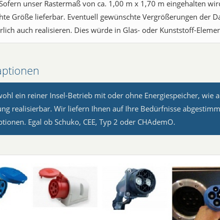
Sofern unser Rastermaß von ca. 1,00 m x 1,70 m eingehalten wird,
te Größe lieferbar. Eventuell gewünschte Vergrößerungen der Da
rlich auch realisieren. Dies würde in Glas- oder Kunststoff-Eleme
ptionen
wohl ein reiner Insel-Betrieb mit oder ohne Energiespeicher, wie 
ung realisierbar. Wir liefern Ihnen auf Ihre Bedürfnisse abgestim
tionen. Egal ob Schuko, CEE, Typ 2 oder CHAdemO.