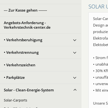
SOLAR 
--- Zur Kasse gehen -------
Solar-Ca
Angebots-Anforderung -
Design a
Verkehrstechnik-center.de
produzie
Elektrof
• Verkehrsberuhigung
Elektobe
• Verkehrstrennung
• Strom 
• unabhä
• Verkehrszeichen
• 30% Kf
• unauff
• Parkplätze
• unverw
Solar - Clean-Energie-System
• Mit ei
Solar-Carports
Unsere S