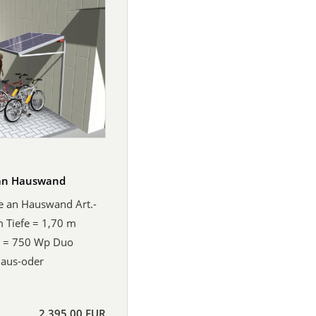
 an Hauswand
ge an Hauswand Art.-
m Tiefe = 1,70 m
g = 750 Wp Duo
Haus-oder
2.395,00 EUR