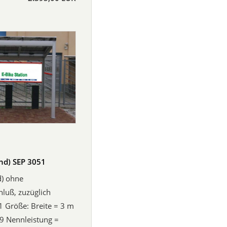
end) SEP 3051
d) ohne
luß, zuzüglich
1 Größe: Breite = 3 m
9 Nennleistung =