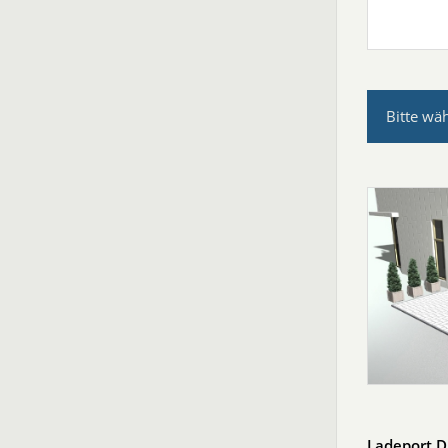
Bitte wä
Ladeport 