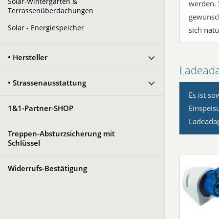
Solar-Wintergärten &
werden. 
Terrassenüberdachungen
gewünsch
Solar - Energiespeicher
sich natü
• Hersteller
Ladeada
• Strassenausstattung
Es ist so
1&1-Partner-SHOP
Einspeis
Ladeadap
Treppen-Absturzsicherung mit
Schlüssel
Widerrufs-Bestätigung