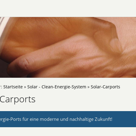
r:
Startseite
»
Solar - Clean-Energie-System
»
Solar-Carports
-Carports
ergie-Ports für eine moderne und nachhaltige Zukunft!