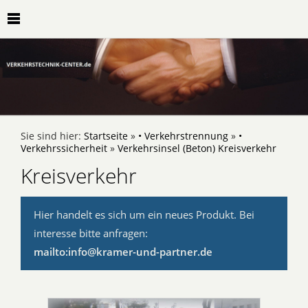
Sie sind hier:
Startseite
»
• Verkehrstrennung
»
•
Verkehrssicherheit
»
Verkehrsinsel (Beton) Kreisverkehr
Kreisverkehr
Hier handelt es sich um ein neues Produkt. Bei
interesse bitte anfragen:
mailto:info@kramer-und-partner.de