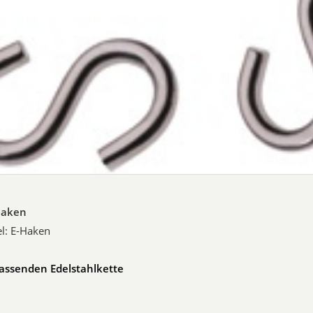
Haken
el: E-Haken
passenden Edelstahlkette