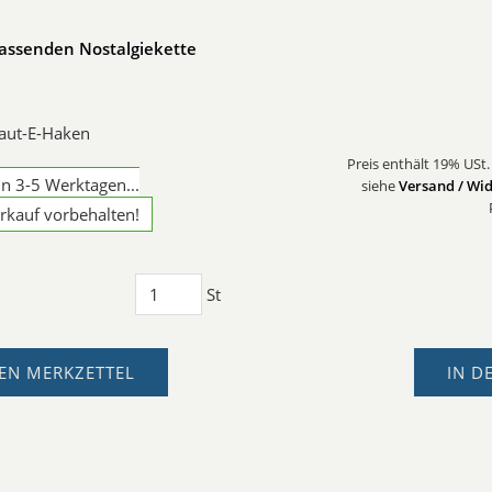
passenden Nostalgiekette
: aut-E-Haken
Preis enthält 19% USt.
in 3-5 Werktagen...
siehe
Versand / Wid
rkauf vorbehalten!
St
EN MERKZETTEL
IN D